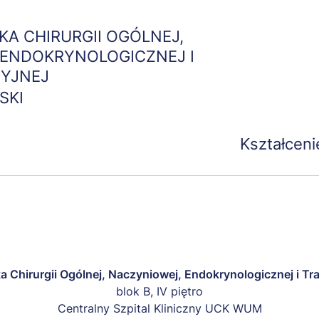
Przejdź
do
IKA CHIRURGII OGÓLNEJ,
treści
 ENDOKRYNOLOGICZNEJ I
YJNEJ
SKI
Kształceni
ika Chirurgii Ogólnej, Naczyniowej, Endokrynologicznej i Tr
blok B, IV piętro
Centralny Szpital Kliniczny UCK WUM