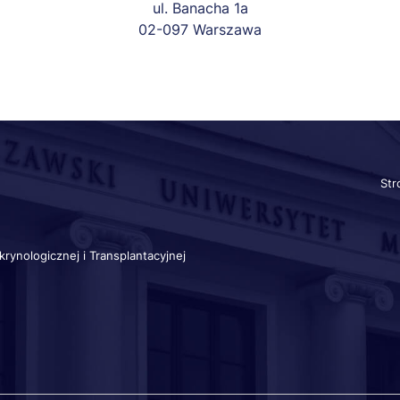
ul. Banacha 1a
02-097 Warszawa
St
Sz
lin
krynologicznej i Transplantacyjnej